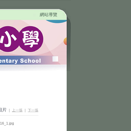
網站導覽
:::
相片
｜
上一張
｜
下一張
_1.jpg