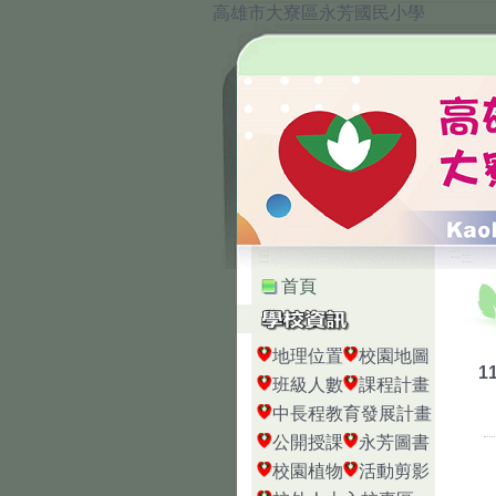
高雄市大寮區永芳國民小學
:::
:::
首頁
地理位置
校園地圖
1
班級人數
課程計畫
中長程教育發展計畫
公開授課
永芳圖書
校園植物
活動剪影