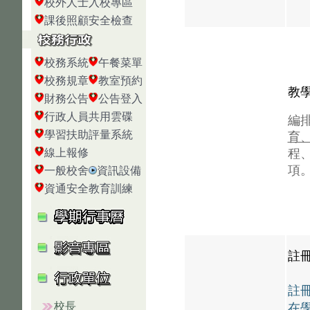
校外人士入校專區
課後照顧安全檢查
校務系統
午餐菜單
校務規章
教室預約
教
財務公告
公告登入
行政人員共用雲碟
編
學習扶助評量系統
育
線上報修
程
項
一般校舍
資訊設備
資通安全教育訓練
註
註冊
校長
在