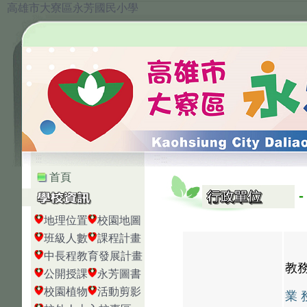
高雄市大寮區永芳國民小學
:::
:::
首頁
地理位置
校園地圖
班級人數
課程計畫
中長程教育發展計畫
教
公開授課
永芳圖書
校園植物
活動剪影
業