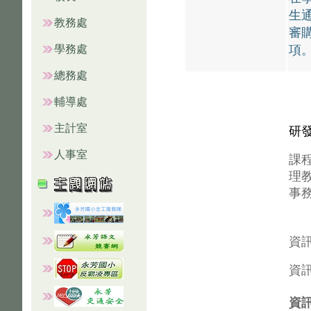
生
教務處
審
學務處
項
總務處
輔導處
主計室
研
人事室
課
理
事
資
資
資