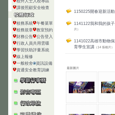
校外人士入校專區
課後照顧安全檢查
1150225開春迎新活動
校務系統
午餐菜單
1141122我和我的孩
片）
校務規章
教室預約
財務公告
公告登入
1141022高雄市動
行政人員共用雲碟
育學生宣講
（14 張相片）
學習扶助評量系統
線上報修
一般校舍
資訊設備
最新圖片
資通安全教育訓練