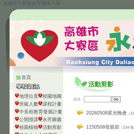
高雄市大寮區永芳國民小學
:::
:::
首頁
活動剪影
地理位置
校園地圖
搜尋：
班級人數
課程計畫
中長程教育發展計畫
20260508星光晚會
（1
公開授課
永芳圖書
1150508母親節
校園植物
活動剪影
（134 