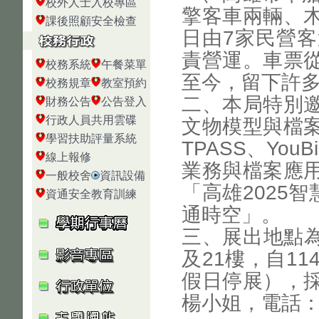
校外人士入校專區
擎客車兩輛、
課後照顧安全檢查
日由7家民營
責營運。車票
校務系統
午餐菜單
至今，留下許
校務規章
教室預約
二、本局特別
財務公告
公告登入
行政人員共用雲碟
文物模型與檔
學習扶助評量系統
TPASS、Yo
線上報修
業務與檔案應
一般校舍
資訊設備
「高雄2025
資通安全教育訓練
通時空」。
三、展出地點為
及21樓，自11
假日停展），
楊小姐，電話：(0