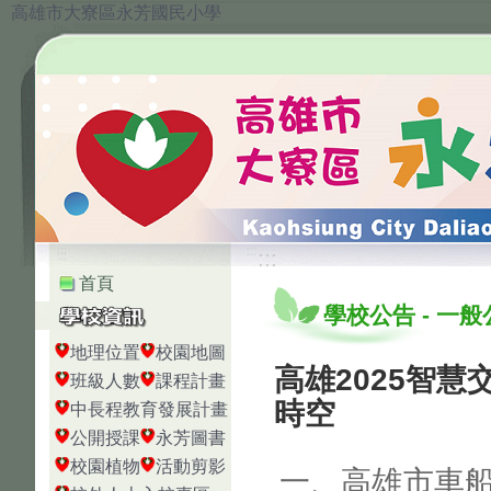
高雄市大寮區永芳國民小學
:::
:::
首頁
學校公告
-
一般
地理位置
校園地圖
高雄2025智
班級人數
課程計畫
時空
中長程教育發展計畫
公開授課
永芳圖書
校園植物
活動剪影
一、高雄市車船