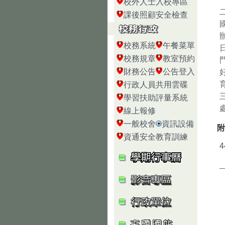
校外人士入校專區
課後照顧安全檢查
校務系統
午餐菜單
校務規章
教室預約
財務公告
公告登入
行政人員共用雲碟
學習扶助評量系統
線上報修
一般校舍
資訊設備
附
資通安全教育訓練
4