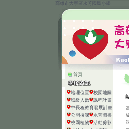
高雄市大寮區永芳國民小學
:::
:::
首頁
地理位置
校園地圖
高
班級人數
課程計畫
中長程教育發展計畫
公開授課
永芳圖書
校園植物
活動剪影