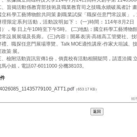
二、旨揭活動係教育部技術及職業教育司之技職永續破風者計 
國立科學工藝博物館共同策 劃職業試探「職探任意門常設展」，
辦理限定系列活動，活動說明如下： (一)時間：114年8月2
日），每 日上午10時至下午5時。 (二)地點：國立科學工藝博物
門常設展展場及長廊。 (三)內容：開幕表演-高雄高工管樂社、
好禮、職探任意門展場導覽、Talk MOE適性講座-作家大坦誠
育政策 展。
三、檢附活動資訊宣傳1份，倘貴校有活動相關疑問，請逕洽國 
處馬小姐，電話07-6011000 分機38103。
件
4026085_11435779100_ATT1.pdf
（653.17 KB）
輔導
返回