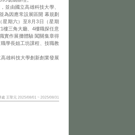
畫，並由國立高雄科技大學、
並為因應常設展區開 幕規劃
日（星期六）至8月3日（星期
館1樓三角大廳、4樓職探任意
技職實作展攤體驗 闖關集章得
、技職學長姐工坊課程、技職教
立高雄科技大學創新創業發展
處 王聖元 2025/08/01 ~ 2025/08/31